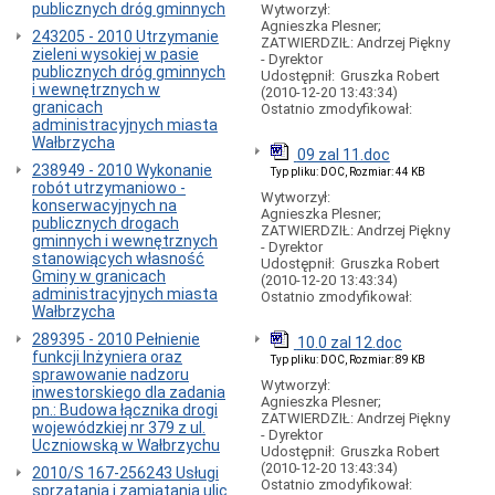
Cennik
publicznych dróg gminnych
Wytworzył:
Agnieszka Plesner;
Abonamenty
243205 - 2010 Utrzymanie
ZATWIERDZIŁ: Andrzej Piękny
parkingowe
zieleni wysokiej w pasie
- Dyrektor
publicznych dróg gminnych
OSOBY
Udostępnił:
Gruszka Robert
i wewnętrznych w
NIEPEŁNOSPRAWNE
(2010-12-20 13:43:34)
granicach
Ostatnio zmodyfikował:
-
administracyjnych miasta
płatne
Wałbrzycha
parkowanie
09 zal 11.doc
238949 - 2010 Wykonanie
Opłaty
Typ pliku: DOC, Rozmiar: 44 KB
robót utrzymaniowo -
dodatkowe
Wytworzył:
konserwacyjnych na
-
Agnieszka Plesner;
publicznych drogach
płatny
ZATWIERDZIŁ: Andrzej Piękny
gminnych i wewnętrznych
postój
- Dyrektor
stanowiących własność
Udostępnił:
Gruszka Robert
Opłaty
Gminy w granicach
(2010-12-20 13:43:34)
dodatkowe
administracyjnych miasta
Ostatnio zmodyfikował:
-
Wałbrzycha
rachunek
289395 - 2010 Pełnienie
bankowy
10.0 zal 12.doc
funkcji Inżyniera oraz
Typ pliku: DOC, Rozmiar: 89 KB
Wykaz
sprawowanie nadzoru
miejsc
Wytworzył:
inwestorskiego dla zadania
płatnego
Agnieszka Plesner;
pn.: Budowa łącznika drogi
ZATWIERDZIŁ: Andrzej Piękny
parkowania
wojewódzkiej nr 379 z ul.
- Dyrektor
Uczniowską w Wałbrzychu
Plan
Udostępnił:
Gruszka Robert
usytuowania
(2010-12-20 13:43:34)
2010/S 167-256243 Usługi
miejsc
Ostatnio zmodyfikował:
sprzątania i zamiatania ulic