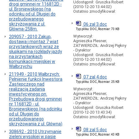
Faktury
Udostępnił:
Gruszka Robert
drogi gminnej nr 116812D -
VAT
(2010-12-20 13:44:02)
ul. Broniewskiego (na
Ostatnio zmodyfikował:
odcinku od ul. Długiej do
Ulgi
przebudowanego
Zasady
skrzyżowania z ul.
06 zal 3.doc
korzystania
Główną-258m.
Typ pliku: DOC, Rozmiar: 73 KB
z
Wytworzył:
komunikacji
209057 - 2010 Zakup,
Agnieszka Plesner;
miejskiej
dostawa i montaż 7 wiat
ZATWIERDZIŁ: Andrzej Piękny
przystankowych wraz ze
Palenie
- Dyrektor
słupkami na rozkłady jazdy
tytoniu
Udostępnił:
Gruszka Robert
na przystankach
zabronione
(2010-12-20 13:44:02)
komunikacji miejskiej w
Ostatnio zmodyfikował:
Zezwolenia
Wałbrzychu
Działy
211949 - 2010 Wałbrzych:
07 zal 4.doc
powiązane
Pełnienie funkcji Inwestora
Typ pliku: DOC, Rozmiar: 25 KB
z
Zastępczego nad
przewozami
realizacją zadania
Wytworzył:
pasażerskimi
Agnieszka Plesner;
inwestycyjnego pn.
ZATWIERDZIŁ: Andrzej Piękny
Przebudowa drogi gminnej
PARKINGI
- Dyrektor
nr 116812D - ul.
PŁATNE
Udostępnił:
Gruszka Robert
Broniewskiego (na odcinku
(2010-12-20 13:43:34)
Informacje
od ul. Długiej do
Ostatnio zmodyfikował:
ogólne
przebudowanego
-
skrzyżowania z ul. Główną)
podstawa
08 zal 5.doc
308692 - 2010 Utrzymanie
prawna
Typ pliku: DOC, Rozmiar: 43 KB
zieleni wysokiej w pasie