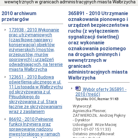
wewnętrznych w granicach administracyjnych miasta Wałbrzycha
Przewóz
dzieci
2010 archiwum
niepełnosprawnych
365891 - 2010 Utrzymanie
przetargów
oznakowania pionowego i
Publiczna
urządzeń bezpieczeństwa
autobusowa
173938 - 2010 Wykonanie
komunikacja
ruchu (z wyłączeniem
prac utrzymaniowych
miejska
sygnalizacji świetlnej)
(cząstkowe naprawy i
oraz wykonanie
PARKOWANIE
konserwacja) obiektów
płatne
oznakowania poziomego
inżynierskich (mostów,
na drogach gminnych i
przepustów, murów
Miejsca
oporowych) i urządzeń
postojowe
wewnętrznych w
odwadniających, na terenie
dla
granicach
miasta Wałbrzycha
osób
administracyjnych miasta
niepełnosprawnych
123651 - 2010 Budowa
Wałbrzycha
DROGI
oświetlenia ulicznego w ul.
11 Listopada w Wałbrzychu
Informacje
Wybór oferty 365891 -
od skrzyżowania z ul.
ogólne
2010 (treść)
Piłsudskiego do
Typ pliku: DOC, Rozmiar: 91 KB
Rachunek
skrzyżowania z ul. Starą
Bankowy
Wytworzył:
łącznie ze skrzyżowaniami
Agnieszka Plesner;
wraz z zasilaniem
ZIMA
ZATWIERDZIŁ: Andrzej Piękny
2010-
86692 - 2010 Pełnienie
- Dyrektor
11
funkcji Inżyniera oraz
Udostępnił:
Wize Maciej
sprawowanie nadzoru
(2011-01-07 15:11:33)
Podział
inwestorskiego w ramach
Ostatnio zmodyfikował:
dróg