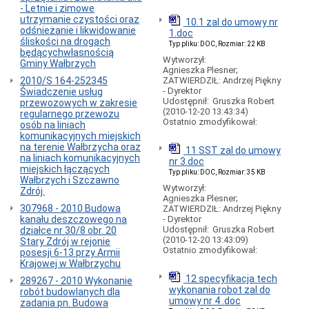
płatnego
- Letnie i zimowe
parkowania
utrzymanie czystości oraz
10.1 zal do umowy nr
PARKOMATY
odśnieżanie i likwidowanie
1.doc
śliskości na drogach
Typ pliku: DOC, Rozmiar: 22 KB
PŁATNOŚĆ
będącychwłasnością
TELEFONEM
Wytworzył:
Gminy Wałbrzych
Agnieszka Plesner;
Działy
2010/S 164-252345
ZATWIERDZIŁ: Andrzej Piękny
powiązane
- Dyrektor
Świadczenie usług
z
Udostępnił:
Gruszka Robert
przewozowych w zakresie
płatnymi
(2010-12-20 13:43:34)
regularnego przewozu
parkingami
Ostatnio zmodyfikował:
osób na liniach
Zamówienia
komunikacyjnych miejskich
publiczne
na terenie Wałbrzycha oraz
11 SST zal do umowy
na liniach komunikacyjnych
Informacje
nr 3.doc
miejskich łączących
ogólne
Typ pliku: DOC, Rozmiar: 35 KB
Wałbrzych i Szczawno
-
Wytworzył:
Zdrój.
akty
Agnieszka Plesner;
prawne
307968 - 2010 Budowa
ZATWIERDZIŁ: Andrzej Piękny
kanału deszczowego na
- Dyrektor
Otwieranie
Udostępnił:
Gruszka Robert
działce nr 30/8 obr. 20
plików
(2010-12-20 13:43:09)
Stary Zdrój w rejonie
we
Ostatnio zmodyfikował:
posesji 6-13 przy Armii
właściwych
Krajowej w Wałbrzychu
programach
zamiast
12 specyfikacja tech
289267 - 2010 Wykonanie
w
wykonania robot zal do
robót budowlanych dla
przeglądarce
umowy nr 4 .doc
zadania pn. Budowa