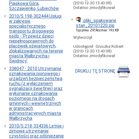
-
(2010-12-20 13:43:09)
Piaskowa Góra,
bilety
Ostatnio zmodyfikował:
Szczawienko, Lubiechów
komunikacji
miejskiej
2010/S 198-302444 Usługi
pliki_spakowane
w zakresie
-
stan_20101220.zip
specjalistycznego
pas
transportu drogowego
Typ pliku: ZIP, Rozmiar: 192 KB
drogi
osób - 'Przewóz dzieci
Wytworzył:
-
niepełnosprawnych do
oświetlenie
placówek oświatowych,
Udostępnił:
Gruszka Robert
uliczne
zlokalizowanych na terenie
(2010-12-20 13:43:09)
miasta Wałbrzycha i
Ostatnio zmodyfikował:
Świdnicy'
338047 - 2010 Utrzymanie
DRUKUJ TĘ STRONĘ
oznakowania pionowego i
urządzeń bezpieczeństwa
ruchu (z wyłączeniem
sygnalizacji świetlnej) oraz
wykonanie oznakowania
poziomego na drogach
gminnych i wewnętrznych
w granicach
administracyjnych miasta
Wałbrzycha
2010/S 218-334336 Letnie i
zimowe utrzymanie
czystości oraz odśnieżanie