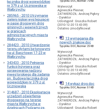
Typ pliku: DOC, Rozmiar: 70 KB
łącznika drogi wojewódzkiej
Rachunek
nr 379 z ul. Uczniowską w
Bankowy
Wytworzył:
Wałbrzychu
Agnieszka Plesner;
1.
ZATWIERDZIŁ: Andrzej Piękny
285965 - 2010 Utrzymanie
Archiwum
- Dyrektor
zieleni niskiej występującej
przetargów
Udostępnił:
Gruszka Robert
w pasie drogowym dróg
(2010-12-20 13:43:09)
2.
gminnych i wewnętrznych
Ostatnio zmodyfikował:
Archiwum
w granicach
ogłoszeń
administracyjnych miasta
ex
13 wymagania dla
Wałbrzycha
ante
nowych znakow.doc
284423 - 2010 Utwardzenie
Typ pliku: DOC, Rozmiar: 25 KB
3.
terenu płytami betonowymi
Archiwum
Wytworzył:
na ul. Basztowej 17-23 w
zapytań
Agnieszka Plesner;
Wałbrzychu
ofertowych
ZATWIERDZIŁ: Andrzej Piękny
343433 - 2010 Pełnienia
- Dyrektor
Działy
Udostępnił:
Gruszka Robert
funkcji Inżyniera oraz
(2010-12-20 13:43:09)
Reklama,
sprawowania nadzoru
Ostatnio zmodyfikował:
plakaty
inwestorskiego dla zadania
itp.
pn.: Budowa łącznika drogi
w
wojewódzkiej nr 379 z ul.
14 wykaz drog.doc
ZDiK
Uczniowską
Typ pliku: DOC, Rozmiar: 51 KB
Wałbrzych
314687 - 2010 Eksploatacja
Wytworzył:
-
urządzeń oświetlenia
Agnieszka Plesner;
wiaty
drogowego na terenie
ZATWIERDZIŁ: Andrzej Piękny
przystankowe
miasta Wałbrzycha w
- Dyrektor
dzielnicach Podzamcze,
Udostępnił:
Gruszka Robert