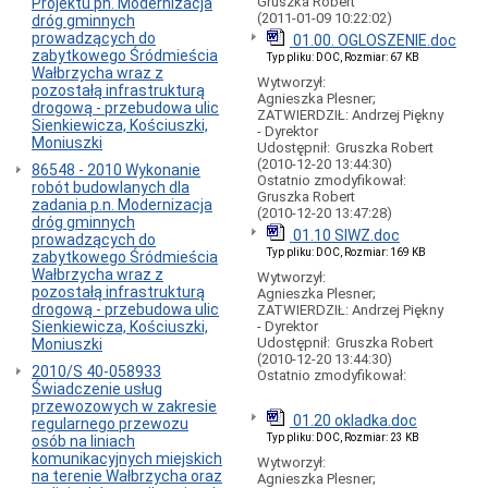
Gruszka Robert
Projektu pn. Modernizacja
w
(2011-01-09 10:22:02)
dróg gminnych
Wałbrzychu
prowadzących do
01.00. OGLOSZENIE.doc
Przebieg
zabytkowego Śródmieścia
Typ pliku: DOC, Rozmiar: 67 KB
dróg
Wałbrzycha wraz z
Wytworzył:
gminnych
pozostałą infrastrukturą
Agnieszka Plesner;
w
drogową - przebudowa ulic
ZATWIERDZIŁ: Andrzej Piękny
Wałbrzychu
Sienkiewicza, Kościuszki,
- Dyrektor
Moniuszki
Miejsca
Udostępnił:
Gruszka Robert
(2010-12-20 13:44:30)
postojowe
86548 - 2010 Wykonanie
Ostatnio zmodyfikował:
dla
robót budowlanych dla
Gruszka Robert
osób
zadania p.n. Modernizacja
(2010-12-20 13:47:28)
niepełnosprawnych
dróg gminnych
01.10 SIWZ.doc
prowadzących do
Bezpieczeństwo
Typ pliku: DOC, Rozmiar: 169 KB
zabytkowego Śródmieścia
ruchu
Wałbrzycha wraz z
Wytworzył:
drogowego
pozostałą infrastrukturą
Agnieszka Plesner;
Gminne
drogową - przebudowa ulic
ZATWIERDZIŁ: Andrzej Piękny
inwestycje
Sienkiewicza, Kościuszki,
- Dyrektor
drogowe
Udostępnił:
Gruszka Robert
Moniuszki
(2010-12-20 13:44:30)
Działy
2010/S 40-058933
Ostatnio zmodyfikował:
'drogowe'
Świadczenie usług
przewozowych w zakresie
KOMUNIKACJA
01.20 okladka.doc
regularnego przewozu
MIEJSKA
Typ pliku: DOC, Rozmiar: 23 KB
osób na liniach
Informacje
komunikacyjnych miejskich
Wytworzył:
ogólne
na terenie Wałbrzycha oraz
Agnieszka Plesner;
-