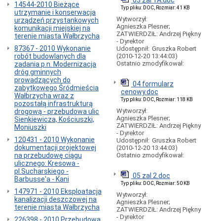
03 zal 1A.doc
14544-2010 Bieżące
komunikacji
Typ pliku: DOC, Rozmiar: 41 KB
utrzymanie i konserwacja
miejskiej
Wytworzył:
urządzeń przystankowych
w
Agnieszka Plesner;
komunikacji miejskiej na
Wałbrzychu
ZATWIERDZIŁ: Andrzej Piękny
terenie miasta Wałbrzycha
-
- Dyrektor
spis
87367 - 2010 Wykonanie
Udostępnił:
Gruszka Robert
telefonów
robót budowlanych dla
(2010-12-20 13:44:03)
Ostatnio zmodyfikował:
zadania p.n. Modernizacja
Opłaty
dróg gminnych
dodatkowe
prowadzących do
-
04 formularz
zabytkowego Śródmieścia
"MANDATY"
cenowy.doc
Wałbrzycha wraz z
z
Typ pliku: DOC, Rozmiar: 118 KB
pozostałą infrastrukturą
tyt.
Wytworzył:
drogową - przebudowa ulic
jazdy
Agnieszka Plesner;
Sienkiewicza, Kościuszki,
autobusem...
ZATWIERDZIŁ: Andrzej Piękny
Moniuszki
Opłaty
- Dyrektor
120431 - 2010 Wykonanie
Udostępnił:
Gruszka Robert
dodatkowe
dokumentacji projektowej
(2010-12-20 13:44:03)
-
na przebudowę ciągu
Ostatnio zmodyfikował:
rachunek
ulicznego: Kresowa -
bankowy
pl.Sucharskiego -
05 zal 2.doc
Punkty
Barbusse'a - Kani
sprzedaży
Typ pliku: DOC, Rozmiar: 50 KB
147971 - 2010 Eksploatacja
biletów
Wytworzył:
kanalizacji deszczowej na
Agnieszka Plesner;
Punkty
terenie miasta Wałbrzycha
ZATWIERDZIŁ: Andrzej Piękny
kasowe
- Dyrektor
226398 - 2010 Przebudowa