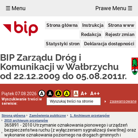
×
☰ Menu
Prawe Menu ☰
Publiczny
Strona główna
Instrukcja
Strona www
Transport
Zbiorowy
Redakcja
Rejestr zmian
Ogłoszenia
o
Statystyki stron
Deklaracja dostępności
zamiarze
bezpośredniego
BIP Zarządu Dróg i
zawarcia
umowy
Komunikacji w Wałbrzychu
KANAŁY
od 22.12.2009 do 05.08.2011r.
TECHNOLOGICZNE
Podstawa
prawna
A
A+
A++
A
A
A
A
Piątek 07.08.2026
Wykaz
Wyszukiwanie treści w
inwestycji
zaawansowane
serwisie:
OSOBY
NIEPEŁNOSPRAWNE
Strona główna
Zamówienia publiczne
1. Archiwum przetargów
Poradnik
2010 archiwum przetargów
wobec
365891 - 2010 Utrzymanie oznakowania pionowego i urządzeń
osób
bezpieczeństwa ruchu (z wyłączeniem sygnalizacji świetlnej) oraz
niepełnosprawnych
wykonanie oznakowania poziomego na drogach gminnych i