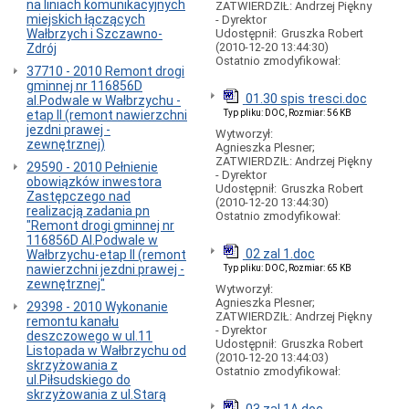
na liniach komunikacyjnych
ZATWIERDZIŁ: Andrzej Piękny
podstawa
miejskich łączących
- Dyrektor
prawna
Wałbrzych i Szczawno-
Udostępnił:
Gruszka Robert
(2010-12-20 13:44:30)
Zdrój
Przewoźnicy
Ostatnio zmodyfikował:
Godziny
37710 - 2010 Remont drogi
sprzedaży
gminnej nr 116856D
01.30 spis tresci.doc
biletów
al.Podwale w Wałbrzychu -
przez
etap II (remont nawierzchni
Typ pliku: DOC, Rozmiar: 56 KB
ZDiK
jezdni prawej -
Wytworzył:
Wałbrzych
zewnętrznej)
Agnieszka Plesner;
ZATWIERDZIŁ: Andrzej Piękny
Cennik
29590 - 2010 Pełnienie
- Dyrektor
-
obowiązków inwestora
Udostępnił:
Gruszka Robert
bilety
Zastępczego nad
(2010-12-20 13:44:30)
(Uchwała)
realizacją zadania pn
Ostatnio zmodyfikował:
"Remont drogi gminnej nr
Komunikacja
116856D Al.Podwale w
miejska
02 zal 1.doc
Wałbrzychu-etap II (remont
dla
nawierzchni jezdni prawej -
Typ pliku: DOC, Rozmiar: 65 KB
niepełnosprawnych
zewnętrznej"
Wytworzył:
ruchowo
Agnieszka Plesner;
29398 - 2010 Wykonanie
Przewóz
ZATWIERDZIŁ: Andrzej Piękny
remontu kanału
dzieci
- Dyrektor
deszczowego w ul.11
niepełnosprawnych
Udostępnił:
Gruszka Robert
Listopada w Wałbrzychu od
(2010-12-20 13:44:03)
Informacja
skrzyżowania z
Ostatnio zmodyfikował:
autobusowa
ul.Piłsudskiego do
o
skrzyżowania z ul.Starą
publicznej