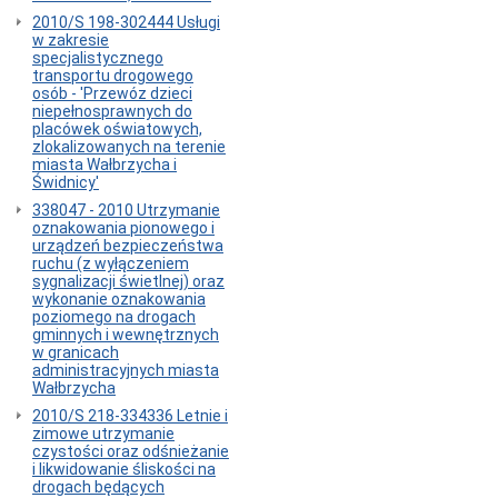
-
bilety
2010/S 198-302444 Usługi
komunikacji
w zakresie
miejskiej
specjalistycznego
transportu drogowego
-
osób - 'Przewóz dzieci
pas
niepełnosprawnych do
drogi
placówek oświatowych,
-
zlokalizowanych na terenie
oświetlenie
miasta Wałbrzycha i
uliczne
Świdnicy'
338047 - 2010 Utrzymanie
oznakowania pionowego i
urządzeń bezpieczeństwa
ruchu (z wyłączeniem
sygnalizacji świetlnej) oraz
wykonanie oznakowania
poziomego na drogach
gminnych i wewnętrznych
w granicach
administracyjnych miasta
Wałbrzycha
2010/S 218-334336 Letnie i
zimowe utrzymanie
czystości oraz odśnieżanie
i likwidowanie śliskości na
drogach będących