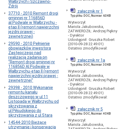
Wałbrzych i Szczawno-
podstawa
Zdrój
prawna
załącznik nr 1
37710 - 2010 Remont drogi
Przewoźnicy
Typ pliku: DOC, Rozmiar: 60 KB
gminnej nr 116856D
Godziny
al.Podwale w Wałbrzychu -
Wytworzył:
Mariola Jakubowska,
sprzedaży
etap II (remont nawierzchni
ZATWIERDZIŁ: Andrzej Piękny
biletów
jezdni prawej -
- Dyrektor
przez
zewnętrznej)
Udostępnił:
Gruszka Robert
ZDiK
29590 - 2010 Pełnienie
(2010-09-28 22:49:01)
Wałbrzych
obowiązków inwestora
Ostatnio zmodyfikował:
Cennik
Zastępczego nad
-
realizacją zadania pn
załącznik nr 1a
bilety
"Remont drogi gminnej nr
Typ pliku: DOC, Rozmiar: 30 KB
(Uchwała)
116856D Al.Podwale w
Wałbrzychu-etap II (remont
Wytworzył:
Komunikacja
nawierzchni jezdni prawej -
Mariola Jakubowska,
miejska
ZATWIERDZIŁ: Andrzej Piękny
zewnętrznej"
dla
- Dyrektor
niepełnosprawnych
29398 - 2010 Wykonanie
Udostępnił:
Gruszka Robert
ruchowo
remontu kanału
(2010-09-28 22:49:01)
deszczowego w ul.11
Ostatnio zmodyfikował:
Przewóz
Listopada w Wałbrzychu od
dzieci
skrzyżowania z
niepełnosprawnych
załącznik nr 5
ul.Piłsudskiego do
Typ pliku: DOC, Rozmiar: 40 KB
Informacja
skrzyżowania z ul.Starą
autobusowa
Wytworzył:
14544-2010 Bieżące
o
Mariola Jakubowska,
utrzymanie i konserwacja
publicznej
ZATWIERDZIŁ: Andrzej Piękny