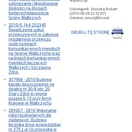
Wytworzył:
płatnego
odśnieżanie i likwidowanie
parkowania
śliskości na drogach
Udostępnił:
Gruszka Robert
PARKOMATY
będącychwłasnością
(2010-09-28 22:52:07)
Gminy Wałbrzych
Ostatnio zmodyfikował:
PŁATNOŚĆ
TELEFONEM
2010/S 164-252345
Świadczenie usług
Działy
DRUKUJ TĘ STRONĘ
przewozowych w zakresie
powiązane
regularnego przewozu
z
osób na liniach
płatnymi
komunikacyjnych miejskich
parkingami
na terenie Wałbrzycha oraz
Zamówienia
na liniach komunikacyjnych
publiczne
miejskich łączących
Wałbrzych i Szczawno
Informacje
Zdrój.
ogólne
-
307968 - 2010 Budowa
akty
kanału deszczowego na
prawne
działce nr 30/8 obr. 20
Stary Zdrój w rejonie
Otwieranie
posesji 6-13 przy Armii
plików
Krajowej w Wałbrzychu
we
właściwych
289267 - 2010 Wykonanie
programach
robót budowlanych dla
zamiast
zadania pn. Budowa
w
łącznika drogi wojewódzkiej
przeglądarce
nr 379 z ul. Uczniowską w