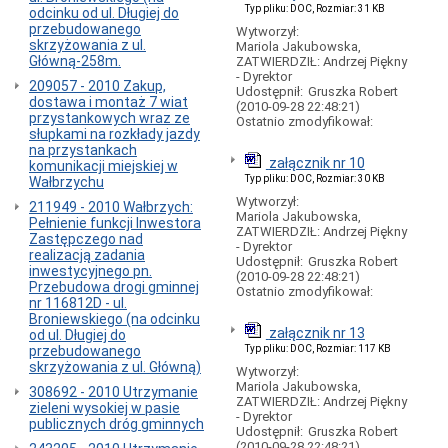
Faktury
Typ pliku: DOC, Rozmiar: 31 KB
odcinku od ul. Długiej do
VAT
przebudowanego
Wytworzył:
skrzyżowania z ul.
Ulgi
Mariola Jakubowska,
Główną-258m.
ZATWIERDZIŁ: Andrzej Piękny
Zasady
- Dyrektor
korzystania
209057 - 2010 Zakup,
Udostępnił:
Gruszka Robert
z
dostawa i montaż 7 wiat
(2010-09-28 22:48:21)
komunikacji
przystankowych wraz ze
Ostatnio zmodyfikował:
miejskiej
słupkami na rozkłady jazdy
na przystankach
Palenie
załącznik nr 10
komunikacji miejskiej w
tytoniu
Typ pliku: DOC, Rozmiar: 30 KB
Wałbrzychu
zabronione
Wytworzył:
211949 - 2010 Wałbrzych:
Zezwolenia
Mariola Jakubowska,
Pełnienie funkcji Inwestora
ZATWIERDZIŁ: Andrzej Piękny
Działy
Zastępczego nad
- Dyrektor
powiązane
realizacją zadania
Udostępnił:
Gruszka Robert
z
inwestycyjnego pn.
(2010-09-28 22:48:21)
przewozami
Przebudowa drogi gminnej
Ostatnio zmodyfikował:
pasażerskimi
nr 116812D - ul.
Broniewskiego (na odcinku
PARKINGI
załącznik nr 13
od ul. Długiej do
PŁATNE
przebudowanego
Typ pliku: DOC, Rozmiar: 117 KB
Informacje
skrzyżowania z ul. Główną)
Wytworzył:
ogólne
Mariola Jakubowska,
308692 - 2010 Utrzymanie
-
ZATWIERDZIŁ: Andrzej Piękny
zieleni wysokiej w pasie
podstawa
- Dyrektor
publicznych dróg gminnych
prawna
Udostępnił:
Gruszka Robert
(2010-09-28 22:48:21)