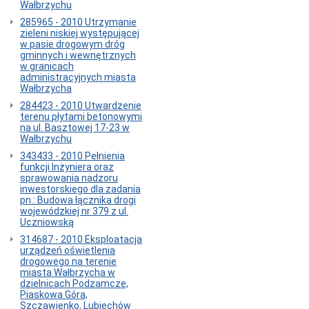
Wałbrzychu
Rachunek
Bankowy
285965 - 2010 Utrzymanie
zieleni niskiej występującej
1.
w pasie drogowym dróg
Archiwum
gminnych i wewnętrznych
przetargów
w granicach
2.
administracyjnych miasta
Archiwum
Wałbrzycha
ogłoszeń
284423 - 2010 Utwardzenie
ex
terenu płytami betonowymi
ante
na ul. Basztowej 17-23 w
3.
Wałbrzychu
Archiwum
zapytań
343433 - 2010 Pełnienia
ofertowych
funkcji Inżyniera oraz
sprawowania nadzoru
Działy
inwestorskiego dla zadania
Reklama,
pn.: Budowa łącznika drogi
plakaty
wojewódzkiej nr 379 z ul.
itp.
Uczniowską
w
314687 - 2010 Eksploatacja
ZDiK
urządzeń oświetlenia
Wałbrzych
drogowego na terenie
-
miasta Wałbrzycha w
wiaty
dzielnicach Podzamcze,
przystankowe
Piaskowa Góra,
Szczawienko, Lubiechów