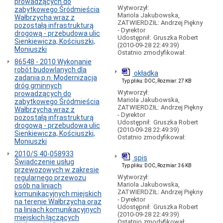
prowadzących do
w
Wytworzył:
zabytkowego Śródmieścia
Wałbrzychu
Mariola Jakubowska,
Wałbrzycha wraz z
ZATWIERDZIŁ: Andrzej Piękny
Przebieg
pozostałą infrastrukturą
- Dyrektor
dróg
drogową - przebudowa ulic
Udostępnił:
Gruszka Robert
gminnych
Sienkiewicza, Kościuszki,
(2010-09-28 22:49:39)
w
Moniuszki
Ostatnio zmodyfikował:
Wałbrzychu
86548 - 2010 Wykonanie
Miejsca
robót budowlanych dla
okładka
postojowe
zadania p.n. Modernizacja
Typ pliku: DOC, Rozmiar: 27 KB
dla
dróg gminnych
osób
Wytworzył:
prowadzących do
niepełnosprawnych
Mariola Jakubowska,
zabytkowego Śródmieścia
ZATWIERDZIŁ: Andrzej Piękny
Wałbrzycha wraz z
Bezpieczeństwo
- Dyrektor
pozostałą infrastrukturą
ruchu
Udostępnił:
Gruszka Robert
drogową - przebudowa ulic
drogowego
(2010-09-28 22:49:39)
Sienkiewicza, Kościuszki,
Ostatnio zmodyfikował:
Gminne
Moniuszki
inwestycje
2010/S 40-058933
drogowe
spis
Świadczenie usług
Typ pliku: DOC, Rozmiar: 36 KB
Działy
przewozowych w zakresie
'drogowe'
Wytworzył:
regularnego przewozu
Mariola Jakubowska,
osób na liniach
KOMUNIKACJA
ZATWIERDZIŁ: Andrzej Piękny
komunikacyjnych miejskich
MIEJSKA
- Dyrektor
na terenie Wałbrzycha oraz
Informacje
Udostępnił:
Gruszka Robert
na liniach komunikacyjnych
ogólne
(2010-09-28 22:49:39)
miejskich łączących
-
Ostatnio zmodyfikował: