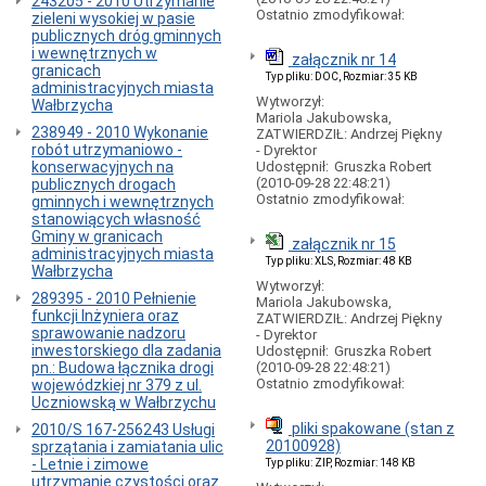
243205 - 2010 Utrzymanie
Cennik
Ostatnio zmodyfikował:
zieleni wysokiej w pasie
Abonamenty
publicznych dróg gminnych
parkingowe
i wewnętrznych w
załącznik nr 14
granicach
OSOBY
Typ pliku: DOC, Rozmiar: 35 KB
administracyjnych miasta
NIEPEŁNOSPRAWNE
Wytworzył:
Wałbrzycha
-
Mariola Jakubowska,
płatne
238949 - 2010 Wykonanie
ZATWIERDZIŁ: Andrzej Piękny
parkowanie
robót utrzymaniowo -
- Dyrektor
konserwacyjnych na
Udostępnił:
Gruszka Robert
Opłaty
(2010-09-28 22:48:21)
publicznych drogach
dodatkowe
Ostatnio zmodyfikował:
gminnych i wewnętrznych
-
stanowiących własność
płatny
Gminy w granicach
postój
załącznik nr 15
administracyjnych miasta
Typ pliku: XLS, Rozmiar: 48 KB
Opłaty
Wałbrzycha
dodatkowe
Wytworzył:
289395 - 2010 Pełnienie
-
Mariola Jakubowska,
funkcji Inżyniera oraz
rachunek
ZATWIERDZIŁ: Andrzej Piękny
sprawowanie nadzoru
bankowy
- Dyrektor
inwestorskiego dla zadania
Udostępnił:
Gruszka Robert
Wykaz
pn.: Budowa łącznika drogi
(2010-09-28 22:48:21)
miejsc
Ostatnio zmodyfikował:
wojewódzkiej nr 379 z ul.
płatnego
Uczniowską w Wałbrzychu
parkowania
pliki spakowane (stan z
2010/S 167-256243 Usługi
Plan
20100928)
sprzątania i zamiatania ulic
usytuowania
- Letnie i zimowe
Typ pliku: ZIP, Rozmiar: 148 KB
miejsc
utrzymanie czystości oraz