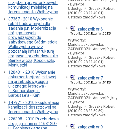
urządzeń przystankowych
komunikacji
- Dyrektor
komunikacji miejskiej na
miejskiej
Udostępnił:
Gruszka Robert
terenie miasta Wałbrzycha
(2010-09-28 22:49:01)
w
Ostatnio zmodyfikował:
Wałbrzychu
87367 - 2010 Wykonanie
-
robót budowlanych dla
spis
zadania p.n. Modernizacja
załącznik nr 6
telefonów
dróg gminnych
Typ pliku: DOC, Rozmiar: 32 KB
prowadzących do
Opłaty
Wytworzył:
zabytkowego Śródmieścia
dodatkowe
Mariola Jakubowska,
Wałbrzycha wraz z
-
ZATWIERDZIŁ: Andrzej Piękny
pozostałą infrastrukturą
"MANDATY"
- Dyrektor
drogową - przebudowa ulic
z
Udostępnił:
Gruszka Robert
Sienkiewicza, Kościuszki,
tyt.
(2010-09-28 22:49:01)
Moniuszki
jazdy
Ostatnio zmodyfikował:
autobusem...
120431 - 2010 Wykonanie
dokumentacji projektowej
Opłaty
załącznik nr 7
na przebudowę ciągu
dodatkowe
Typ pliku: DOC, Rozmiar: 51 KB
ulicznego: Kresowa -
-
Wytworzył:
pl.Sucharskiego -
rachunek
Mariola Jakubowska,
Barbusse'a - Kani
bankowy
ZATWIERDZIŁ: Andrzej Piękny
- Dyrektor
147971 - 2010 Eksploatacja
Punkty
Udostępnił:
Gruszka Robert
kanalizacji deszczowej na
sprzedaży
(2010-09-28 22:59:59)
terenie miasta Wałbrzycha
biletów
Ostatnio zmodyfikował:
226398 - 2010 Przebudowa
Punkty
drogi gminnej nr 116812D -
kasowe
załącznik nr 9
ul. Broniewskiego (na