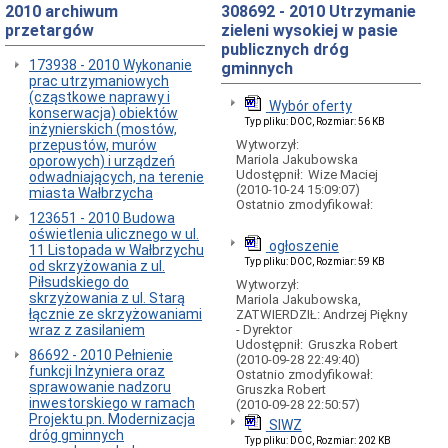
2010 archiwum
Przewóz
308692 - 2010 Utrzymanie
dzieci
przetargów
zieleni wysokiej w pasie
niepełnosprawnych
publicznych dróg
173938 - 2010 Wykonanie
Publiczna
gminnych
prac utrzymaniowych
autobusowa
(cząstkowe naprawy i
komunikacja
Wybór oferty
konserwacja) obiektów
miejska
Typ pliku: DOC, Rozmiar: 56 KB
inżynierskich (mostów,
PARKOWANIE
przepustów, murów
Wytworzył:
płatne
Mariola Jakubowska
oporowych) i urządzeń
Udostępnił:
Wize Maciej
odwadniających, na terenie
Miejsca
(2010-10-24 15:09:07)
miasta Wałbrzycha
postojowe
Ostatnio zmodyfikował:
dla
123651 - 2010 Budowa
osób
oświetlenia ulicznego w ul.
niepełnosprawnych
ogłoszenie
11 Listopada w Wałbrzychu
Typ pliku: DOC, Rozmiar: 59 KB
DROGI
od skrzyżowania z ul.
Piłsudskiego do
Wytworzył:
Informacje
skrzyżowania z ul. Starą
Mariola Jakubowska,
ogólne
łącznie ze skrzyżowaniami
ZATWIERDZIŁ: Andrzej Piękny
Rachunek
wraz z zasilaniem
- Dyrektor
Bankowy
Udostępnił:
Gruszka Robert
86692 - 2010 Pełnienie
(2010-09-28 22:49:40)
ZIMA
funkcji Inżyniera oraz
Ostatnio zmodyfikował:
2010-
sprawowanie nadzoru
Gruszka Robert
11
inwestorskiego w ramach
(2010-09-28 22:50:57)
Projektu pn. Modernizacja
Podział
SIWZ
dróg gminnych
dróg
Typ pliku: DOC, Rozmiar: 202 KB