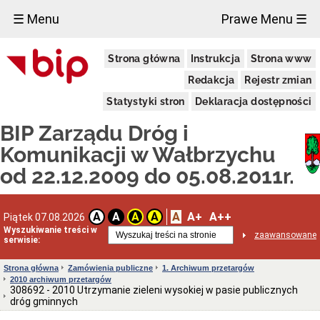
×
☰ Menu
Prawe Menu ☰
Publiczny
Strona główna
Instrukcja
Strona www
Transport
Zbiorowy
Redakcja
Rejestr zmian
Ogłoszenia
o
Statystyki stron
Deklaracja dostępności
zamiarze
bezpośredniego
BIP Zarządu Dróg i
zawarcia
umowy
Komunikacji w Wałbrzychu
KANAŁY
od 22.12.2009 do 05.08.2011r.
TECHNOLOGICZNE
Podstawa
prawna
A
A+
A++
A
A
A
A
Piątek 07.08.2026
Wykaz
Wyszukiwanie treści w
inwestycji
zaawansowane
serwisie:
OSOBY
NIEPEŁNOSPRAWNE
Strona główna
Zamówienia publiczne
1. Archiwum przetargów
Poradnik
2010 archiwum przetargów
wobec
308692 - 2010 Utrzymanie zieleni wysokiej w pasie publicznych
osób
dróg gminnych
niepełnosprawnych