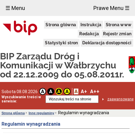
×
☰ Menu
Prawe Menu ☰
Publiczny
Strona główna
Instrukcja
Strona www
Transport
Zbiorowy
Redakcja
Rejestr zmian
Ogłoszenia
o
Statystyki stron
Deklaracja dostępności
zamiarze
bezpośredniego
BIP Zarządu Dróg i
zawarcia
umowy
Komunikacji w Wałbrzychu
KANAŁY
od 22.12.2009 do 05.08.2011r.
TECHNOLOGICZNE
Podstawa
prawna
A
A+
A++
A
A
A
A
Sobota 08.08.2026
Wykaz
Wyszukiwanie treści w
inwestycji
zaawansowane
serwisie:
OSOBY
NIEPEŁNOSPRAWNE
Regulamin wynagradzania
Strona główna
Inne regulaminy
Poradnik
wobec
Regulamin wynagradzania
osób
niepełnosprawnych