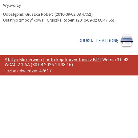
Przewóz
Wytworzył:
dzieci
niepełnosprawnych
Udostępnił:
Gruszka Robert
(2010-09-02 08:47:52)
Ostatnio zmodyfikował:
Publiczna
Gruszka Robert
(2010-09-02 08:47:55)
autobusowa
komunikacja
miejska
DRUKUJ TĘ STRONĘ
PARKOWANIE
płatne
Miejsca
postojowe
Statystyki serwisu
|
Instrukcja korzystania z BIP
| Wersja
3.0.43
dla
WCAG 2.1 AA
(
30.04.2026 14:38:16
)
osób
liczba odwiedzin:
47617
niepełnosprawnych
DROGI
Informacje
ogólne
Rachunek
Bankowy
ZIMA
2010-
11
Podział
dróg