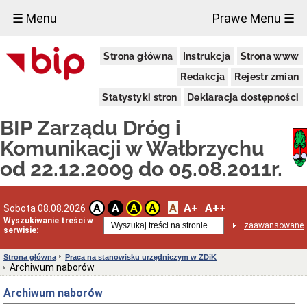
×
☰ Menu
Prawe Menu ☰
Publiczny
Strona główna
Instrukcja
Strona www
Transport
Zbiorowy
Redakcja
Rejestr zmian
Ogłoszenia
o
Statystyki stron
Deklaracja dostępności
zamiarze
bezpośredniego
BIP Zarządu Dróg i
zawarcia
umowy
Komunikacji w Wałbrzychu
KANAŁY
od 22.12.2009 do 05.08.2011r.
TECHNOLOGICZNE
Podstawa
prawna
A
A+
A++
A
A
A
A
Sobota 08.08.2026
Wykaz
Wyszukiwanie treści w
inwestycji
zaawansowane
serwisie:
OSOBY
NIEPEŁNOSPRAWNE
Strona główna
Praca na stanowisku urzędniczym w ZDiK
Poradnik
Archiwum naborów
wobec
osób
Archiwum naborów
niepełnosprawnych