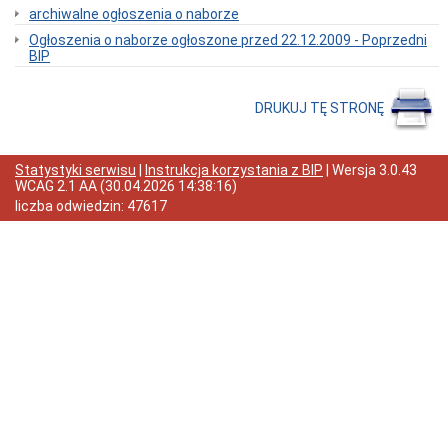
Przewóz
archiwalne ogłoszenia o naborze
dzieci
Ogłoszenia o naborze ogłoszone przed 22.12.2009 - Poprzedni
niepełnosprawnych
BIP
Publiczna
autobusowa
komunikacja
DRUKUJ TĘ STRONĘ
miejska
PARKOWANIE
płatne
Statystyki serwisu
|
Instrukcja korzystania z BIP
| Wersja
3.0.43
Miejsca
WCAG 2.1 AA
(
30.04.2026 14:38:16
)
postojowe
liczba odwiedzin:
47617
dla
osób
niepełnosprawnych
DROGI
Informacje
ogólne
Rachunek
Bankowy
ZIMA
2010-
11
Podział
dróg