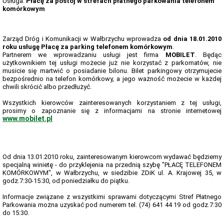
Usługa:
Płacę za postój w strefach płatnego parkowania telefonem
Przewóz
komórkowym
dzieci
niepełnosprawnych
Publiczna
Zarząd Dróg i Komunikacji w Wałbrzychu wprowadza
od dnia 18.01.2010
autobusowa
roku usługę Płacę za parking telefonem komórkowym
.
komunikacja
Partnerem we wprowadzaniu usługi jest firma
MOBILET
. Będąc
miejska
użytkownikiem tej usługi możecie już nie korzystać z parkomatów, nie
PARKOWANIE
musicie się martwić o posiadanie bilonu. Bilet parkingowy otrzymujecie
płatne
bezpośrednio na telefon komórkowy, a jego ważność możecie w każdej
chwili skrócić albo przedłużyć.
Miejsca
postojowe
Wszystkich kierowców zainteresowanych korzystaniem z tej usługi,
dla
prosimy o zapoznanie się z informacjami na stronie internetowej
osób
www.mobilet.pl
niepełnosprawnych
DROGI
Informacje
ogólne
Od dnia 13.01.2010 roku, zainteresowanym kierowcom wydawać będziemy
Rachunek
specjalną winietę - do przyklejenia na przednią szybę "PŁACĘ TELEFONEM
Bankowy
KOMÓRKOWYM", w Wałbrzychu, w siedzibie ZDiK ul. A. Krajowej 35, w
godz.7:30-15:30, od poniedziałku do piątku.
ZIMA
2010-
Informacje związane z wszystkimi sprawami dotyczącymi Stref Płatnego
11
Parkowania można uzyskać pod numerem tel. (74) 641 44 19 od godz.7:30
Podział
do 15:30.
dróg