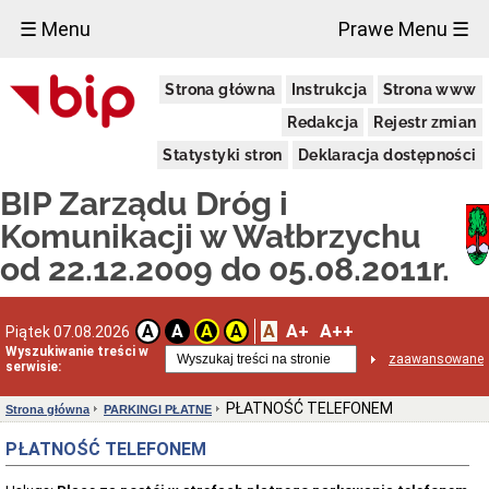
×
☰ Menu
Prawe Menu ☰
Publiczny
Strona główna
Instrukcja
Strona www
Transport
Zbiorowy
Redakcja
Rejestr zmian
Ogłoszenia
o
Statystyki stron
Deklaracja dostępności
zamiarze
bezpośredniego
BIP Zarządu Dróg i
zawarcia
umowy
Komunikacji w Wałbrzychu
KANAŁY
od 22.12.2009 do 05.08.2011r.
TECHNOLOGICZNE
Podstawa
prawna
A
A+
A++
A
A
A
A
Piątek 07.08.2026
Wykaz
Wyszukiwanie treści w
inwestycji
zaawansowane
serwisie:
OSOBY
NIEPEŁNOSPRAWNE
PŁATNOŚĆ TELEFONEM
Strona główna
PARKINGI PŁATNE
Poradnik
wobec
PŁATNOŚĆ TELEFONEM
osób
niepełnosprawnych