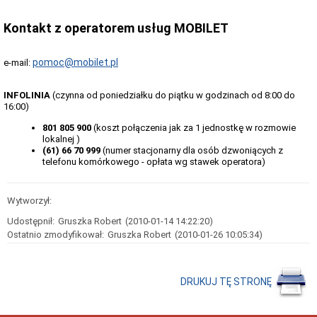
w
Wałbrzychu
Kontakt z operatorem usług MOBILET
Przebieg
dróg
gminnych
pomoc@mobilet.pl
e-mail:
w
Wałbrzychu
INFOLINIA
(czynna od poniedziałku do piątku w godzinach od 8:00 do
Miejsca
16:00)
postojowe
dla
801 805 900
(koszt połączenia jak za 1 jednostkę w rozmowie
osób
lokalnej )
niepełnosprawnych
(61) 66 70 999
(numer stacjonarny dla osób dzwoniących z
Bezpieczeństwo
telefonu komórkowego - opłata wg stawek operatora)
ruchu
drogowego
Gminne
Wytworzył:
inwestycje
drogowe
Udostępnił:
Gruszka Robert
(2010-01-14 14:22:20)
Ostatnio zmodyfikował:
Gruszka Robert
(2010-01-26 10:05:34)
Działy
'drogowe'
KOMUNIKACJA
MIEJSKA
DRUKUJ TĘ STRONĘ
Informacje
ogólne
-