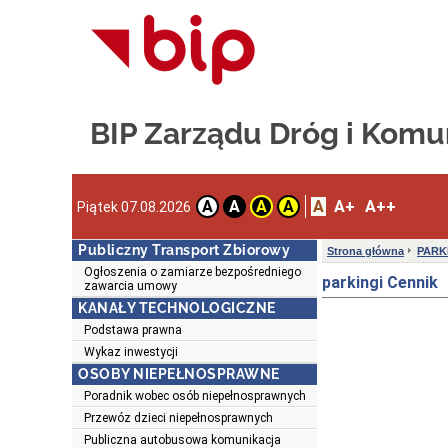
BIP Zarządu Dróg i Komun
A
A+
A++
A
A
A
A
Piątek 07.08.2026
Publiczny Transport Zbiorowy
Strona główna
PARK
Ogłoszenia o zamiarze bezpośredniego
parkingi Cennik
zawarcia umowy
KANAŁY TECHNOLOGICZNE
Podstawa prawna
Wykaz inwestycji
OSOBY NIEPEŁNOSPRAWNE
Poradnik wobec osób niepełnosprawnych
Przewóz dzieci niepełnosprawnych
Publiczna autobusowa komunikacja