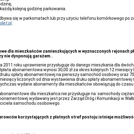
odzinę,
i każdą kolejną godzinę parkowania.
dbywa się w parkomatach lub przy użyciu telefonu komórkowego po z
let.pl
.
we dla mieszkańców zamieszkujących w wyznaczonych rejonach pł
zy nie dysponują garażem..
ia 2011 roku uprawnienie przysługuje do danego mieszkania dla dwó
płata abonamentowa wynosi 30,00 zł za okres kolejnych 12 miesięcy l
druku opłaty abonamentowej na pierwszy samochód osobowy oraz 70,
 miesięcy liczonych od dnia wystawienia druku opłaty abonamentowej
tychczas wydane abonamenty dla mieszkańców obowiązują do czasu 
abonamentowe dla mieszkańca nie przysługuje na: samochody ciężaro
abonamentowej wydawany jest przez Zarząd Dróg i Komunikacji w Wał
ściciela samochodu osobowego.
erowców korzystających z płatnych stref postoju istnieje możliwoś