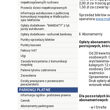
niepełnosprawnych ruchowo
2,00 zł za trzecią g
1,50 zł za czwartą 
Przewóz dzieci niepełnosprawnych
Informacja autobusowa o publicznej
Sprzedaż biletów o
komunikacji miejskiej w Wałbrzychu -
operatora
www.mobi
spis telefonów
Opłaty dodatkowe - "MANDATY" z tyt.
jazdy autobusem...
II. Abonamenty
Opłaty dodatkowe - rachunek bankowy
Punkty sprzedaży biletów
Opłaty abonamento
Punkty kasowe
postojowych, któr
Faktury VAT
Od 20 kwietn
Ulgi
osobowych. O
wystawienia 
Zasady korzystania z komunikacji
miejskiej
kolejnych 12
osobowy. Do
Palenie tytoniu zabronione
ważności.
Zezwolenia
Uprawnienie 
Druk opłaty 
Działy powiązane z przewozami
pasażerskimi
wniosek wła
PARKINGI PŁATNE
Informacje ogólne - podstawa prawna
Dla pozostałych ki
abonamentowych:
Cennik
Abonamenty parkingowe
- w I Strefie