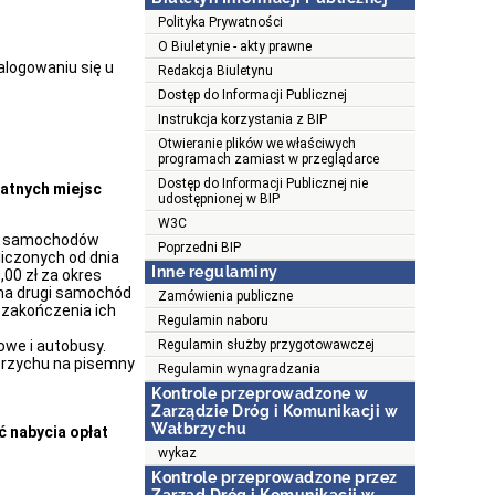
Polityka Prywatności
O Biuletynie - akty prawne
alogowaniu się u
Redakcja Biuletynu
Dostęp do Informacji Publicznej
Instrukcja korzystania z BIP
Otwieranie plików we właściwych
programach zamiast w przeglądarce
Dostęp do Informacji Publicznej nie
atnych miejsc
udostępnionej w BIP
W3C
ch samochodów
Poprzedni BIP
iczonych od dnia
Inne regulaminy
00 zł za okres
 na drugi samochód
Zamówienia publiczne
zakończenia ich
Regulamin naboru
we i autobusy.
Regulamin służby przygotowawczej
brzychu na pisemny
Regulamin wynagradzania
Kontrole przeprowadzone w
Zarządzie Dróg i Komunikacji w
Wałbrzychu
ć nabycia opłat
wykaz
Kontrole przeprowadzone przez