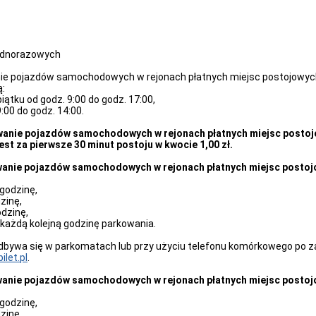
jednorazowych
ie pojazdów samochodowych w rejonach płatnych miejsc postojowych w 
ą:
iątku od godz. 9:00 do godz. 17:00,
:00 do godz. 14:00.
wanie pojazdów samochodowych w rejonach płatnych miejsc postojow
est za pierwsze 30 minut postoju w kwocie 1,00 zł.
owanie pojazdów samochodowych w rejonach płatnych miejsc postojo
 godzinę,
zinę,
odzinę,
i każdą kolejną godzinę parkowania.
dbywa się w parkomatach lub przy użyciu telefonu komórkowego po z
let.pl
.
wanie pojazdów samochodowych w rejonach płatnych miejsc postojow
 godzinę,
zinę,