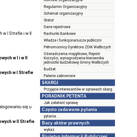
Komórki Organizacyjne
Regulamin Organizacyjny
Schemat organizacyjny
Statut
Dane rejestrowe
I Strefie i w II
Rachunki Bankowe
Władze i funkcjonariusze publiczni
Pełnomocnicy Dyrektora ZDiK Wałbrzych
Oświadczenia majątkowe, Rejestr
ych w I i w II
Korzyści, wynagrodzenie kierownika
jednostki budżetowej Gminy Wałbrzych
Budżet
wych w I Strefie
Palenie zabronione
SKARGI
Przyjęcie interesantów w sprawach skarg
PORADNIK PETENTA
Jak załatwić sprawę
alogowaniu się u
Często zadawane pytania
pytania...
ych w II Strefie
Bazy aktów prawnych
wykaz
Biuletyn Informacji Publicznej