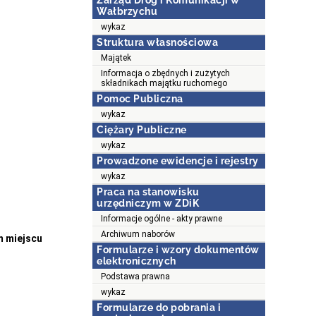
Zarząd Dróg i Komunikacji w
Wałbrzychu
wykaz
Struktura własnościowa
Majątek
Informacja o zbędnych i zużytych
składnikach majątku ruchomego
Pomoc Publiczna
wykaz
Ciężary Publiczne
wykaz
Prowadzone ewidencje i rejestry
wykaz
Praca na stanowisku
urzędniczym w ZDiK
Informacje ogólne - akty prawne
Archiwum naborów
m miejscu
Formularze i wzory dokumentów
elektronicznych
Podstawa prawna
wykaz
Formularze do pobrania i