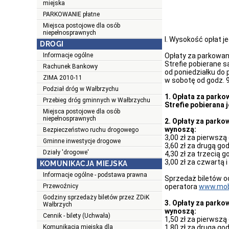
miejska
PARKOWANIE płatne
Miejsca postojowe dla osób
niepełnosprawnych
I. Wysokość opłat 
DROGI
Informacje ogólne
Opłaty za parkowan
Strefie pobierane s
Rachunek Bankowy
od poniedziałku do p
ZIMA 2010-11
w sobotę od godz. 9
Podział dróg w Wałbrzychu
1. Opłata za parko
Przebieg dróg gminnych w Wałbrzychu
Strefie pobierana j
Miejsca postojowe dla osób
niepełnosprawnych
2. Opłaty za park
wynoszą:
Bezpieczeństwo ruchu drogowego
3,00 zł za pierwszą
Gminne inwestycje drogowe
3,60 zł za drugą god
Działy 'drogowe'
4,30 zł za trzecią g
3,00 zł za czwartą 
KOMUNIKACJA MIEJSKA
Informacje ogólne - podstawa prawna
Sprzedaż biletów o
Przewoźnicy
operatora
www.mobi
Godziny sprzedaży biletów przez ZDiK
3. Opłaty za parko
Wałbrzych
wynoszą:
Cennik - bilety (Uchwała)
1,50 zł za pierwszą
Komunikacja miejska dla
1,80 zł za drugą god