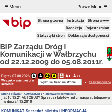
×
☰ Menu
Prawe Menu ☰
Publiczny
Strona główna
Instrukcja
Strona www
Transport
Zbiorowy
Redakcja
Rejestr zmian
Ogłoszenia
o
Statystyki stron
Deklaracja dostępności
zamiarze
bezpośredniego
BIP Zarządu Dróg i
zawarcia
umowy
Komunikacji w Wałbrzychu
KANAŁY
od 22.12.2009 do 05.08.2011r.
TECHNOLOGICZNE
Podstawa
prawna
A
A+
A++
A
A
A
A
Piątek 07.08.2026
Wykaz
Wyszukiwanie treści w
inwestycji
zaawansowane
serwisie:
OSOBY
NIEPEŁNOSPRAWNE
Strona główna
KOMUNIKATY
archiwalne komunikaty
Poradnik
2010.12.21 AUTOBUSY Sprzedaż biletów i informacja autobusowa
wobec
w dniu 24.12.2010
osób
niepełnosprawnych
KOMUNIKAT Sprzedaż biletów i INFORMACJA