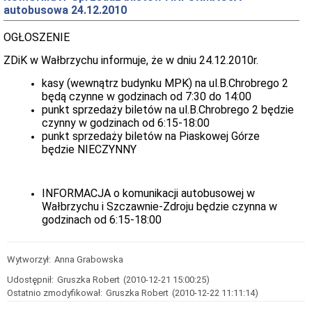
Przewóz
autobusowa 24.12.2010
dzieci
niepełnosprawnych
OGŁOSZENIE
Publiczna
autobusowa
ZDiK w Wałbrzychu informuje, że w dniu 24.12.2010r.
komunikacja
miejska
kasy (wewnątrz budynku MPK) na ul.B.Chrobrego 2
będą czynne w godzinach od 7:30 do 14:00
PARKOWANIE
płatne
punkt sprzedaży biletów na ul.B.Chrobrego 2 będzie
czynny w godzinach od 6:15-18:00
Miejsca
postojowe
punkt sprzedaży biletów na Piaskowej Górze
dla
będzie NIECZYNNY
osób
niepełnosprawnych
DROGI
INFORMACJA o komunikacji autobusowej w
Informacje
Wałbrzychu i Szczawnie-Zdroju będzie czynna w
ogólne
godzinach od 6:15-18:00
Rachunek
Bankowy
ZIMA
Wytworzył:
Anna Grabowska
2010-
11
Udostępnił:
Gruszka Robert
(2010-12-21 15:00:25)
Ostatnio zmodyfikował:
Gruszka Robert
(2010-12-22 11:11:14)
Podział
dróg