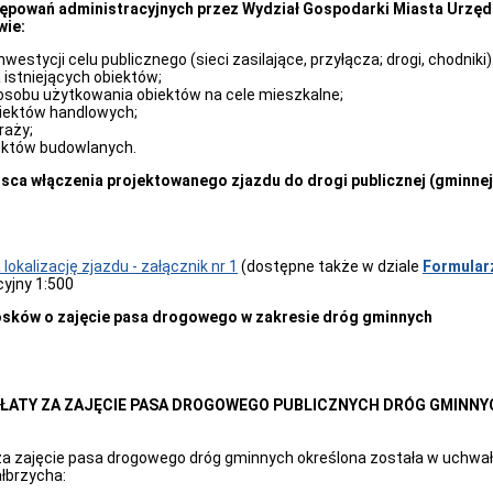
owań administracyjnych przez Wydział Gospodarki Miasta Urzęd
wie:
 inwestycji celu publicznego (sieci zasilające, przyłącza; drogi, chodniki)
istniejących obiektów;
sobu użytkowania obiektów na cele mieszkalne;
iektów handlowych;
raży;
ektów budowlanych.
jsca włączenia projektowanego zjazdu do drogi publicznej (gminnej)
lokalizację zjazdu - załącznik nr 1
(dostępne także w dziale
Formular
 sytuacyjny 1:500
iosków o zajęcie pasa drogowego w zakresie dróg gminnych
ŁATY ZA ZAJĘCIE PASA DROGOWEGO PUBLICZNYCH DRÓG GMINNY
za zajęcie pasa drogowego dróg gminnych określona została w uchwa
ałbrzycha: