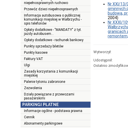
niepełnosprawnych ruchowo
Nr XXI/13/
gminnych p
Przewóz dzieci niepełnosprawnych
budową, p
Informacja autobusowa o publicznej
2004)
komunikacji miejskiej w Wałbrzychu -
Nr XXXI/10
spis telefonów
Wałbrzycha
Opłaty dodatkowe - "MANDATY" z tyt.
granicach 
jazdy autobusem...
remontem, 
Opłaty dodatkowe - rachunek bankowy
Punkty sprzedaży biletów
Wytworzył:
Punkty kasowe
Faktury VAT
Udostępnił:
Ulgi
Ostatnio zmodyfikow
Zasady korzystania z komunikacji
miejskiej
Palenie tytoniu zabronione
Zezwolenia
Działy powiązane z przewozami
pasażerskimi
PARKINGI PŁATNE
Informacje ogólne - podstawa prawna
Cennik
Abonamenty parkingowe