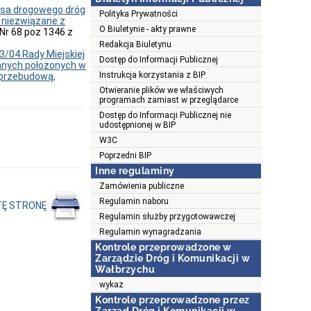
pasa drogowego dróg
Polityka Prywatności
 niezwiązane z
O Biuletynie - akty prawne
 Nr 68 poz 1346 z
Redakcja Biuletynu
3/04 Rady Miejskiej
Dostęp do Informacji Publicznej
nnych położonych w
Instrukcja korzystania z BIP
 przebudową,
Otwieranie plików we właściwych
programach zamiast w przeglądarce
Dostęp do Informacji Publicznej nie
udostępnionej w BIP
W3C
Poprzedni BIP
Inne regulaminy
Zamówienia publiczne
Regulamin naboru
TĘ STRONĘ
Regulamin służby przygotowawczej
Regulamin wynagradzania
Kontrole przeprowadzone w
Zarządzie Dróg i Komunikacji w
Wałbrzychu
wykaz
Kontrole przeprowadzone przez