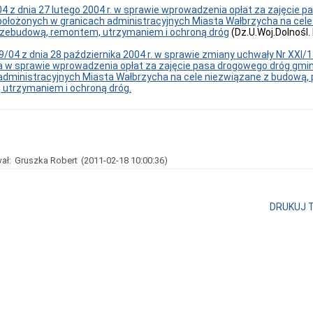
04 z dnia 27 lutego 2004 r. w sprawie wprowadzenia opłat za zajęcie 
ołożonych w granicach administracyjnych Miasta Wałbrzycha na cele
rzebudową, remontem, utrzymaniem i ochroną dróg
(Dz.U.Woj.Dolnośl.
9/04 z dnia 28 października 2004 r. w sprawie zmiany uchwały Nr XXI/1
 w sprawie wprowadzenia opłat za zajęcie pasa drogowego dróg gmi
administracyjnych Miasta Wałbrzycha na cele niezwiązane z budową,
utrzymaniem i ochroną dróg.
ał:
Gruszka Robert
(2011-02-18 10:00:36)
DRUKUJ 