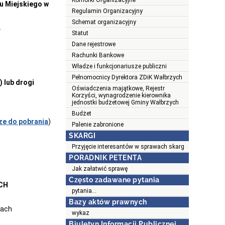
Komórki Organizacyjne
u Miejskiego w
Regulamin Organizacyjny
Schemat organizacyjny
.
Statut
Dane rejestrowe
Rachunki Bankowe
Władze i funkcjonariusze publiczni
Pełnomocnicy Dyrektora ZDiK Wałbrzych
 lub drogi
Oświadczenia majątkowe, Rejestr
Korzyści, wynagrodzenie kierownika
jednostki budżetowej Gminy Wałbrzych
Budżet
ze do pobrania
)
Palenie zabronione
SKARGI
Przyjęcie interesantów w sprawach skarg
PORADNIK PETENTA
Jak załatwić sprawę
Często zadawane pytania
CH
pytania...
Bazy aktów prawnych
łach
wykaz
Biuletyn Informacji Publicznej