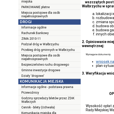
miejska
wszczętych postęp
Wałbrzychu w spra
PARKOWANIE płatne
Miejsca postojowe dla osób
lokalizacji
niepełnosprawnych
rozbudowa 
DROGI
zmiana spo
budowa ob
Informacje ogólne
budowa ga
Rachunek Bankowy
innych obi
ZIMA 2010-11
2. Opiniowanie mie
Podział dróg w Wałbrzychu
wewnętrznej:
Przebieg dróg gminnych w Wałbrzychu
Wymagane dokumenty:
Miejsca postojowe dla osób
niepełnosprawnych
wniosek na 
Bezpieczeństwo ruchu drogowego
plan
Gminne inwestycje drogowe
3. Weryfikacja wn
Działy 'drogowe'
KOMUNIKACJA MIEJSKA
Informacje ogólne - podstawa prawna
Przewoźnicy
OP
Godziny sprzedaży biletów przez ZDiK
Wałbrzych
Wysokość opłat 
Cennik - bilety (Uchwała)
Rady Miejskiej W
Komunikacja miejska dla