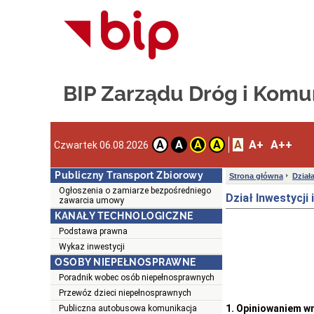
BIP Zarządu Dróg i Komun
A
A+
A++
A
A
A
A
Czwartek 06.08.2026
Publiczny Transport Zbiorowy
Strona główna
Dział
Ogłoszenia o zamiarze bezpośredniego
Dział Inwestycji
zawarcia umowy
KANAŁY TECHNOLOGICZNE
Podstawa prawna
Wykaz inwestycji
OSOBY NIEPEŁNOSPRAWNE
Poradnik wobec osób niepełnosprawnych
Przewóz dzieci niepełnosprawnych
1. Opiniowaniem w
Publiczna autobusowa komunikacja