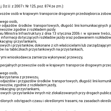
 Dz.U. z 2007 r. Nr 125, poz. 874 ze zm.):
ewozów osób w krajowym transporcie drogowym przedsiębiorca zobowi
owego osób,
y odjazdów środków transportowych, długość linii komunikacyjnych 
ewozów zgodnie z rozkładem jazdy.
Ministra Infrastruktury z dnia 13 stycznia 2006 r. w sprawie treści,
ormacji dotyczących rozkładów jazdy oraz podawaniem rozkładów jazd
acyjną i przystankami,
wych i przystanków, dokonane z ich właścicielami lub zarządzającym
ów na tabliczkach przystankowych na przystankach,
 którymi wnioskodawca zamierza wykonywać przewozy,
 specjalnych przewozów osób w krajowym transporcie drogowym przed
owego osób,
 korzystania z przewozu,
odjazdów i przyjazdów środków transportowych, długość linii komunik
wozów, zgodnie z rozkładem jazdy,
ikacyjną i przystankami,
wych i przystanków innych niż zlokalizowanych przy drogach publiczn
eślonych odstępach czasu i określonymi trasami, na zasadach określo