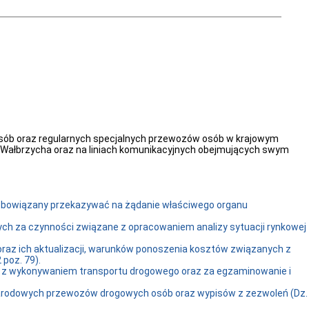
ób oraz regularnych specjalnych przewozów osób w krajowym
 Wałbrzycha oraz na liniach komunikacyjnych obejmujących swym
est obowiązany przekazywać na żądanie właściwego organu
ych za czynności związane z opracowaniem analizy sytuacji rynkowej
 oraz ich aktualizacji, warunków ponoszenia kosztów związanych z
poz. 79).
ane z wykonywaniem transportu drogowego oraz za egzaminowanie i
ynarodowych przewozów drogowych osób oraz wypisów z zezwoleń (Dz.