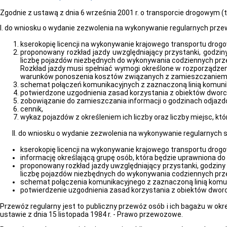
Zgodnie z ustawą z dnia 6 września 2001 r. o transporcie drogowym (t.j.
I. do wniosku o wydanie zezwolenia na wykonywanie regularnych prz
kserokopię licencji na wykonywanie krajowego transportu drog
proponowany rozkład jazdy uwzględniający przystanki, godzin
liczbę pojazdów niezbędnych do wykonywania codziennych prz
Rozkład jazdy musi spełniać wymogi określone w rozporządzeniu 
warunków ponoszenia kosztów związanych z zamieszczaniem inf
schemat połączeń komunikacyjnych z zaznaczoną linią komunik
potwierdzone uzgodnienia zasad korzystania z obiektów dworco
zobowiązanie do zamieszczania informacji o godzinach odjazd
cennik,
wykaz pojazdów z określeniem ich liczby oraz liczby miejsc,
II. do wniosku o wydanie zezwolenia na wykonywanie regularnych
kserokopię licencji na wykonywanie krajowego transportu drog
informację określającą grupę osób, która będzie uprawniona do
proponowany rozkład jazdy uwzględniający przystanki, godziny 
liczbę pojazdów niezbędnych do wykonywania codziennych prze
schemat połączenia komunikacyjnego z zaznaczoną linią komun
potwierdzenie uzgodnienia zasad korzystania z obiektów dworco
Przewóz regularny jest to publiczny przewóz osób i ich bagażu w okr
ustawie z dnia 15 listopada 1984 r. - Prawo przewozowe.