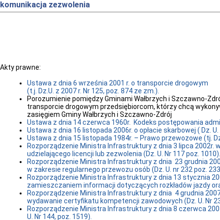
komunikacja zezwolenia
Akty prawne:
Ustawa z dnia 6 września 2001 r. o transporcie drogowym
(t.j. Dz.U. z 2007 r. Nr 125, poz. 874 ze zm.).
Porozumienie pomiędzy Gminami Wałbrzych i Szczawno-Zdró
transporcie drogowym przedsiębiorcom, którzy chcą wykonyw
zasięgiem Gminy Wałbrzych i Szczawno-Zdrój
Ustawa z dnia 14 czerwca 1960r. Kodeks postępowania administ
Ustawa z dnia 16 listopada 2006r. o opłacie skarbowej ( Dz. U. 
Ustawa z dnia 15 listopada 1984r. – Prawo przewozowe (tj. Dz. 
Rozporządzenie Ministra Infrastruktury z dnia 3 lipca 2002r
udzielającego licencji lub zezwolenia (Dz. U. Nr 117 poz. 1010)
Rozporządzenie Ministra Infrastruktury z dnia 23 grudnia 2
w zakresie regularnego przewozu osób (Dz. U. nr 232 poz. 233
Rozporządzenie Ministra Infrastruktury z dnia 13 stycznia 2
zamieszczaniem informacji dotyczących rozkładów jazdy oraz
Rozporządzenie Ministra Infrastruktury z dnia 4 grudnia 2
wydawanie certyfikatu kompetencji zawodowych (Dz. U. Nr 23
Rozporządzenie Ministra Infrastruktury z dnia 8 czerwca 
U. Nr 144, poz. 1519).