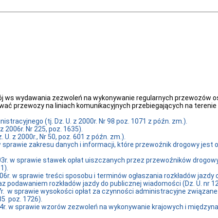
j ws wydawania zezwoleń na wykonywanie regularnych przewozów os
ać przewozy na liniach komunikacyjnych przebiegających na terenie
racyjnego (tj. Dz. U. z 2000r. Nr 98 poz. 1071 z późn. zm.).
z 2006r. Nr 225, poz. 1635).
U. z 2000r., Nr 50, poz. 601 z późn. zm.).
. w sprawie zakresu danych i informacji, które przewoźnik drogowy j
.
003r. w sprawie stawek opłat uiszczanych przez przewoźników drogow
1).
006r. w sprawie treści sposobu i terminów ogłaszania rozkładów jazdy
 podawaniem rozkładów jazdy do publicznej wiadomości (Dz. U. nr 12 
007r. w sprawie wysokości opłat za czynności administracyjne związ
5 poz. 1726).
2004r. w sprawie wzorów zezwoleń na wykonywanie krajowych i międz